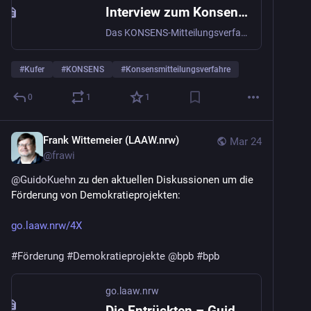
Interview zum Konsensmitteilungsverfahren (KMV)
Das KONSENS-Mitteilungsverfahrens (KMV) dient der Vereinheitlichung der Meldewege. Aber was steckt dahinter? Jetzt lesen.
#
Kufer
#
KONSENS
#
Konsensmitteilungsverfahre
0
1
1
Frank Wittemeier (LAAW.nrw)
Mar 24
@
frawi
@
GuidoKuehn
 zu den aktuellen Diskussionen um die 
Förderung von Demokratieprojekten:
go.laaw.nrw/4X
#
Förderung
#
Demokratieprojekte
@
bpb
#
bpb
go.laaw.nrw
Die Entrückten – Guidos Welt