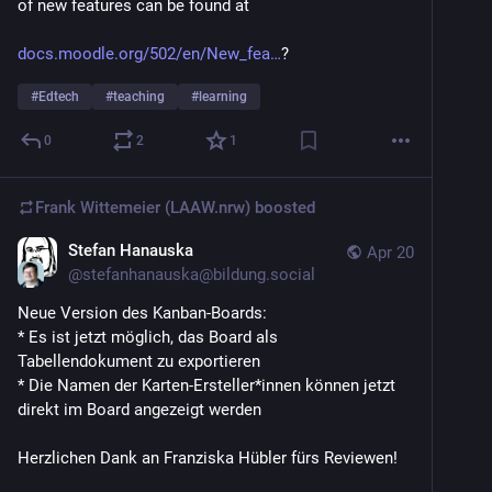
of new features can be found at 
docs.moodle.org/502/en/New_fea
?
#
Edtech
#
teaching
#
learning
0
2
1
Frank Wittemeier (LAAW.nrw)
boosted
Stefan Hanauska
Apr 20
@
stefanhanauska@bildung.social
Neue Version des Kanban-Boards:
* Es ist jetzt möglich, das Board als 
Tabellendokument zu exportieren
* Die Namen der Karten-Ersteller*innen können jetzt 
direkt im Board angezeigt werden
Herzlichen Dank an Franziska Hübler fürs Reviewen!