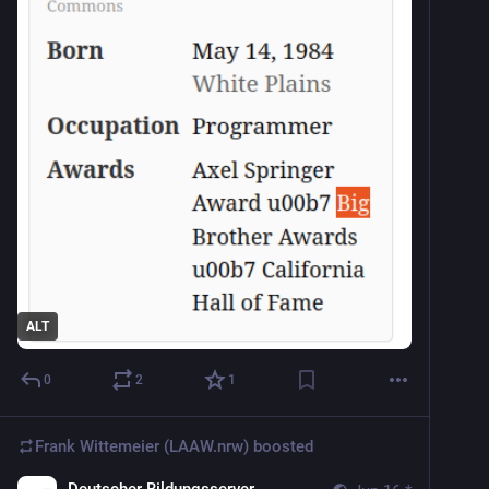
ALT
0
2
1
Frank Wittemeier (LAAW.nrw)
boosted