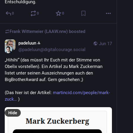
Entschuldigung.
0
0
0
Frank Wittemeier (LAAW.nrw)
boosted
padeluun ⁂
Jun 17
@
padeluun@digitalcourage.social
„Hihihi“ (das müsst Ihr Euch mit der Stimme von 
Obelix vorstellen). Ein Artikel zu Mark Zuckerman 
listet unter seinen Auszeichnungen auch den 
BigBrotherAward auf. Gern geschehen ;)
(Das hier ist der Artikel: 
martincid.com/people/mark-
zuck
 )
Hide