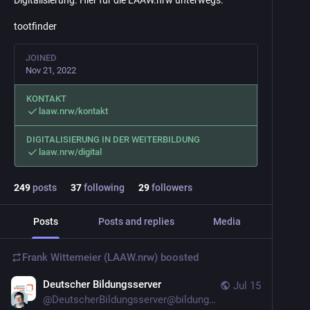
Digitalisierung. Hier für die LAAW.nrw unterwegs.
tootfinder
JOINED
Nov 21, 2022
KONTAKT
laaw.nrw/kontakt
DIGITALISIERUNG IN DER WEITERBILDUNG
laaw.nrw/digital
249
posts
37
following
29
followers
Posts
Posts and replies
Media
Frank Wittemeier (LAAW.nrw)
boosted
Deutscher Bildungsserver
Jul 15
@
DeutscherBildungsserver@bildung.social