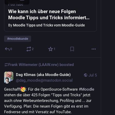
PeerTube
Wie kann ich über neue Folgen
Moodle Tipps und Tricks informiert
werden?
By
Moodle Tipps und Tricks vom Moodle-Guide
#
moodlebande
0
2
1
Frank Wittemeier (LAAW.nrw)
boosted
Dag Klimas (aka Moodle-Guide)
Jul 5
@
dag_moodle@mastodon.social
Geschafft
: Für die OpenSource-Software 
#
Moodle
stehen die über 425 Folgen "Tipps und Tricks" jetzt 
auch ohne Werbeunterbrechung, Profiling und ... zur 
Verfügung. Plan: Die neuen Folgen gibt es erst im 
Fediverse und mit Versatz auf YouTube.