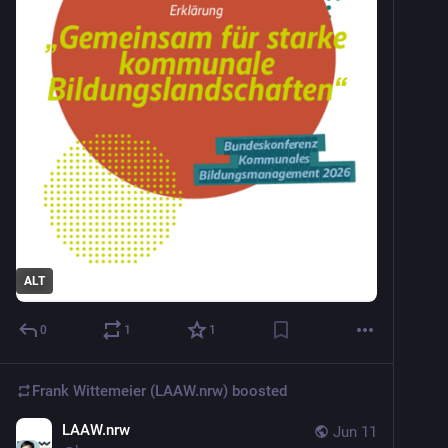
ALT
0
1
1
Frank Wittemeier (LAAW.nrw)
boosted
LAAW.nrw
Jun 11