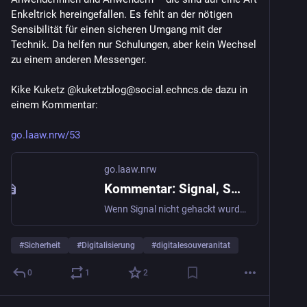
Enkeltrick hereingefallen. Es fehlt an der nötigen 
Sensibilität für einen sicheren Umgang mit der 
Technik. Da helfen nur Schulungen, aber kein Wechsel 
zu einem anderen Messenger.
Kike Kuketz @kuketzblog@social.echncs.de dazu in 
einem Kommentar:
go.laaw.nrw/53
go.laaw.nrw
Kommentar: Signal, Social Engineering und die Grenzen sicherer Technik
Wenn Signal nicht gehackt wurde: Warum konnten Angreifer trotzdem mitlesen – und was läuft in der Sicherheitsdebatte jetzt schief?
#
Sicherheit
#
Digitalisierung
#
digitalesouveranitat
0
1
2