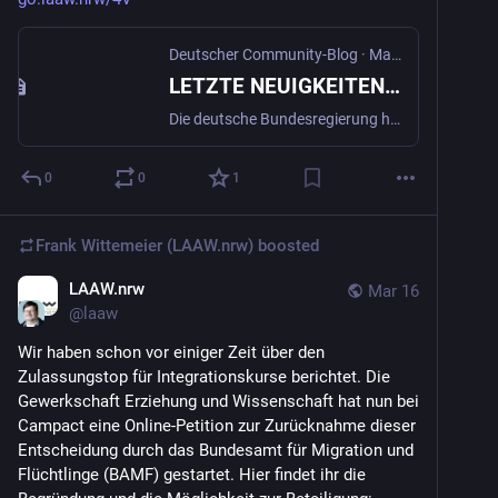
Deutscher Community-Blog
·
Mar 20
LETZTE NEUIGKEITEN: Deutschland hat das Standard-Dokumentenformat Open Document Format (ODF) verpflichtend gemacht. - Deutscher Community-Blog
Die deutsche Bundesregierung hat stillschweigend einen äußerst wichtigen Schritt unternommen: Versteckt in den technischen Spezifikationen des Deutschland-Stacks – den Regeln, die die souveräne digitale Infrastruktur regeln werden, die die öffentliche Verwaltung auf allen Regierungsebenen, von den Bundesministerien bis zu den Gemeinderäten, unterstützt – findet sich eine kurze, aber höchst bedeutsame
0
0
1
Frank Wittemeier (LAAW.nrw)
boosted
LAAW.nrw
Mar 16
@
laaw
Wir haben schon vor einiger Zeit über den 
Zulassungstop für Integrationskurse berichtet. Die 
Gewerkschaft Erziehung und Wissenschaft hat nun bei 
Campact eine Online-Petition zur Zurücknahme dieser 
Entscheidung durch das Bundesamt für Migration und 
Flüchtlinge (BAMF) gestartet. Hier findet ihr die 