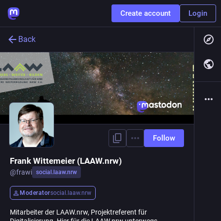
Create account
Login
Back
Follow
Frank Wittemeier (LAAW.nrw)
@
frawi
social.laaw.nrw
Moderator
social.laaw.nrw
Mitarbeiter der LAAW.nrw, Projektreferent für