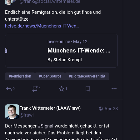
@
frank@social.wittemeier.de
Endlich eine Remigration, die ich gut finde und 
unterstütze:
heise.de/news/Muenchens-IT-Wen…
heise online
·
May 12
Münchens IT-Wende: Open Source ist für die neue Koalition der Normalfall
By
Stefan Krempl
#
Remigration
#
OpenSource
#
DigitaleSouveränität
0
1
1
Frank Wittemeier (LAAW.nrw)
Apr 28
@
frawi
Der Messenger 
#
Signal
 wurde nicht gehackt, er ist 
nach wie vor sicher. Das Problem liegt bei den 
Anwenderinnen und Anwendern – die sind auf eine Art 