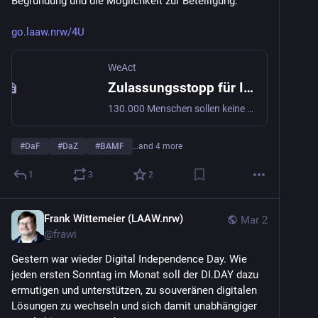
Begründung und die Möglichkeit zur Beteiligung:
go.laaw.nrw/4U
WeAct
Zulassungsstopp für Integrationskurse zurücknehmen!
130.000 Menschen sollen keine Sprach- & Integrationskurse mehr besuchen dürfen – trotz bewilligter Mittel. Das blockiert Integration, gefährdet Jobs und schadet der Wirtschaft. Der BAMF-Zulassungsstopp muss zurückgenommen werden! Unterzeichne jetzt die WeAct-Petition
#
DaF
#
DaZ
#
BAMF
…and 4 more
1
3
2
Frank Wittemeier (LAAW.nrw)
Mar 2
@
frawi
Gestern war wieder Digital Independence Day. Wie 
jeden ersten Sonntag im Monat soll der DI.DAY dazu 
ermutigen und unterstützen, zu souveränen digitalen 
Lösungen zu wechseln und sich damit unabhängiger 