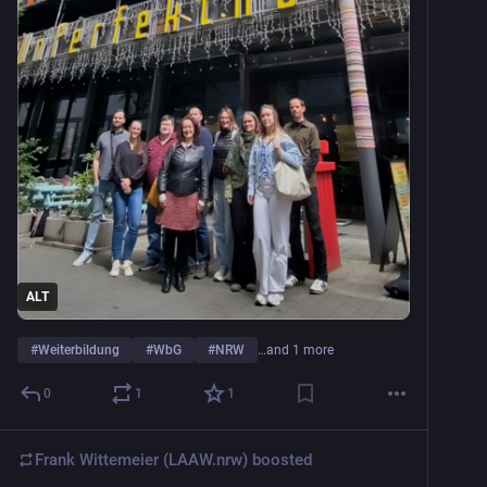
ALT
#
Weiterbildung
#
WbG
#
NRW
…and 1 more
0
1
1
Frank Wittemeier (LAAW.nrw)
boosted