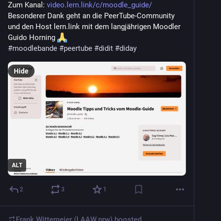
Zum Kanal: 
video.lern.link/c/moodle_guide/
Besonderer Dank geht an die PeerTube-Community 
und den Host lern.link mit dem langjährigen Moodler 
Guido Horning 
#
moodlebande
#
peertube
#
didit
#
diday
Hide
ALT
2
3
1
Frank Wittemeier (LAAW.nrw)
boosted