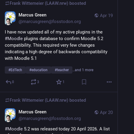
Frank Wittemeier (LAAW.nrw)
boosted
Marcus Green
Apr 19
@
marcusgreen@fosstodon.org
I have now updated all of my active plugins in the 
#
Moodle
 plugins database to confirm Moodle 5.2 
compatibility. This required very few changes 
indicating a high degree of backwards compatibility 
with Moodle 5.1
#
EdTech
#
education
#
teacher
…and 1 more
0
3
1
Frank Wittemeier (LAAW.nrw)
boosted
Marcus Green
Apr 20
@
marcusgreen@fosstodon.org
#
Moodle
 5.2 was released today 20 April 2026. A list 