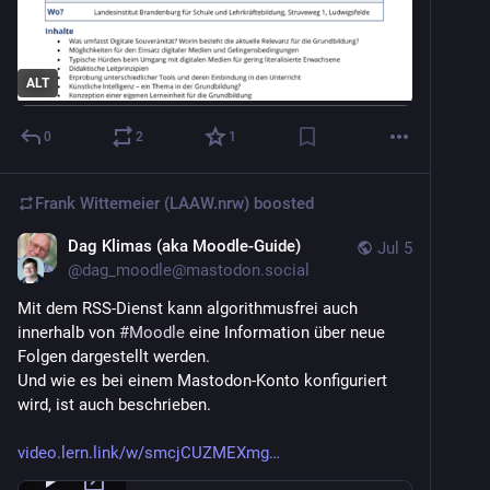
ALT
0
2
1
Frank Wittemeier (LAAW.nrw)
boosted
Dag Klimas (aka Moodle-Guide)
Jul 5
@
dag_moodle@mastodon.social
Mit dem RSS-Dienst kann algorithmusfrei auch 
innerhalb von 
#
Moodle
 eine Information über neue 
Folgen dargestellt werden.
Und wie es bei einem Mastodon-Konto konfiguriert 
wird, ist auch beschrieben.
video.lern.link/w/smcjCUZMEXmg