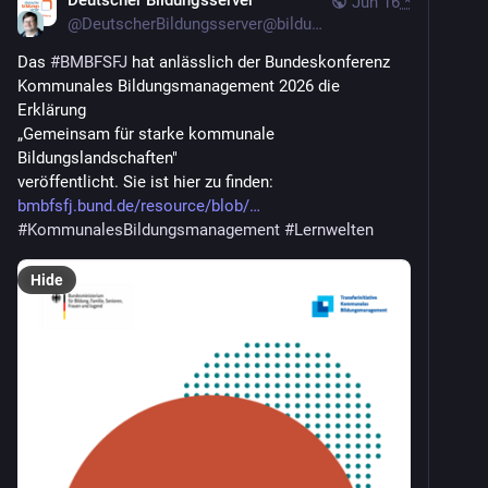
Deutscher Bildungsserver
Jun 16
*
@
DeutscherBildungsserver@bildung.social
Das 
#
BMBFSFJ
 hat anlässlich der Bundeskonferenz 
Kommunales Bildungsmanagement 2026 die 
Erklärung
„Gemeinsam für starke kommunale
Bildungslandschaften" 
veröffentlicht. Sie ist hier zu finden: 
bmbfsfj.bund.de/resource/blob/
#
KommunalesBildungsmanagement
#
Lernwelten
Hide