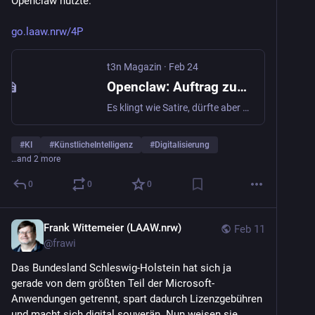
Openclaw nutzte.
go.laaw.nrw/4P
t3n Magazin
·
Feb 24
Openclaw: Auftrag zum E-Mails sortieren läuft völlig aus dem Ruder | t3n
Es klingt wie Satire, dürfte aber wirklich passiert sein. Eine KI-Sicherheitsforscherin von Meta hat einen Openclaw-KI-Agenten nicht davon abhalten können, gegen ihren Willen ihr gesamtes E-Mail-Fach zu löschen. Ein Anfängerfehler, wie sie meint. Die Hype-KI Openclaw des zu OpenAI gewechselten Österreichers Peter Steinberger gilt bei Sicherheitsexpert:innen noch als zu gefährlich, um mit vollem Zugriff auf […]
#
KI
#
KünstlicheIntelligenz
#
Digitalisierung
…and 2 more
0
0
0
Frank Wittemeier (LAAW.nrw)
Feb 11
@
frawi
Das Bundesland Schleswig-Holstein hat sich ja 
gerade von dem größten Teil der Microsoft-
Anwendungen getrennt, spart dadurch Lizenzgebühren 
und macht sich digital souverän. Nun weisen sie 