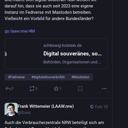
darauf hin, dass sie auch seit 2023 eine eigene 
Instanz im Fediverse mit Mastodon betreiben. 
Vielleicht ein Vorbild für andere Bundesländer?
go.laaw.nrw/4M
schleswig-holstein.de
Digital souveränes, soziales Netzwerk
Behörden, Organisationen und Vereine in Schleswig-Holstein können seit 2023 die Mastodon-Instanz des Landes nutzen – kostenfrei und unabhängig.
#
Fediverse
#
digitaleSouveränität
#
Mastodon
0
0
1
Frank Wittemeier (LAAW.nrw)
Feb 10
@
frawi
Auch die Verbraucherzentrale NRW beteiligt sich am 