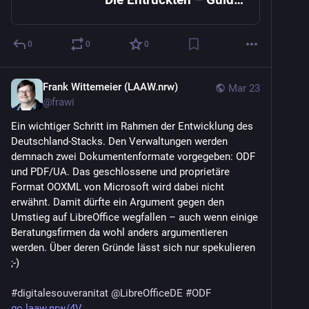
0
0
0
Frank Wittemeier (LAAW.nrw)
Mar 23
@
frawi
Ein wichtiger Schritt im Rahmen der Entwicklung des 
Deutschland-Stacks. Den Verwaltungen werden 
demnach zwei Dokumentenformate vorgegeben: ODF 
und PDF/UA. Das geschlossene und proprietäre 
Format OOXML von Microsoft wird dabei nicht 
erwähnt. Damit dürfte ein Argument gegen den 
Umstieg auf LibreOffice wegfallen – auch wenn einige 
Beratungsfirmen da wohl anders argumentieren 
werden. Über deren Gründe lässt sich nur spekulieren 
;-)
#
digitalesouveranitat
@
LibreOfficeDE
#
ODF
go.laaw.nrw/4V