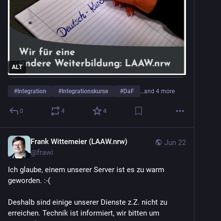
ALT
#
Integration
#
Integrationskurse
#
DaF
…and 4 more
0
4
4
Frank Wittemeier (LAAW.nrw)
Jun 22
@
frawi
Ich glaube, einem unserer Server ist es zu warm 
geworden. :-( 
Deshalb sind einige unserer Dienste z.Z. nicht zu 
erreichen. Technik ist informiert, wir bitten um 